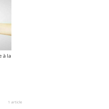
 à la
1 article