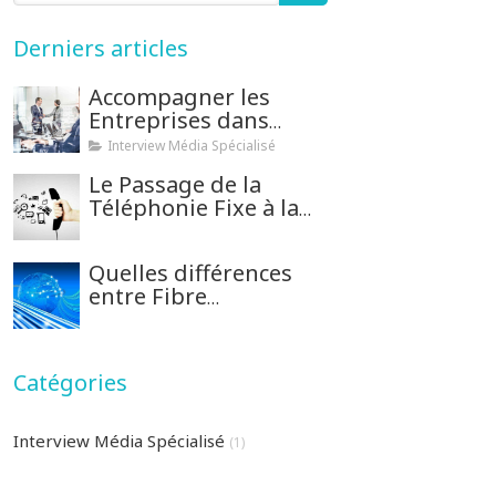
Derniers articles
Accompagner les
Entreprises dans
l'Optimisation de
Interview Média Spécialisé
leurs Télécoms
Le Passage de la
Téléphonie Fixe à la
Téléphonie Mobile
Quelles différences
entre Fibre
mutualisée et Fibre
Dédiée et comment
bien choisir ?
Catégories
Interview Média Spécialisé
(1)